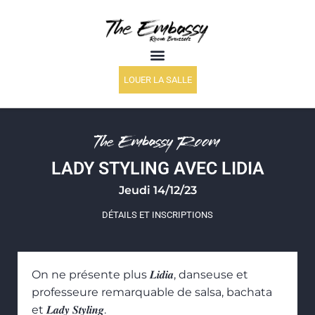
LOUER LA SALLE
The Embassy Room
LADY STYLING AVEC LIDIA
Jeudi 14/12/23
DÉTAILS ET INSCRIPTIONS
On ne présente plus 𝑳𝒊𝒅𝒊𝒂, danseuse et
professeure remarquable de salsa, bachata
et 𝑳𝒂𝒅𝒚 𝑺𝒕𝒚𝒍𝒊𝒏𝒈.