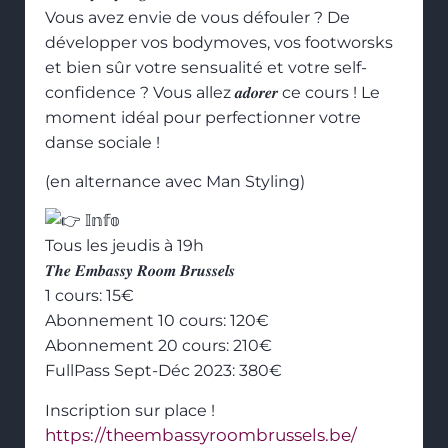
Vous avez envie de vous défouler ? De
développer vos bodymoves, vos footworsks
et bien sûr votre sensualité et votre self-
confidence ? Vous allez 𝒂𝒅𝒐𝒓𝒆𝒓 ce cours ! Le
moment idéal pour perfectionner votre
danse sociale !
(en alternance avec Man Styling)
𝕀𝕟𝕗𝕠
Tous les jeudis à 19h
𝑻𝒉𝒆 𝑬𝒎𝒃𝒂𝒔𝒔𝒚 𝑹𝒐𝒐𝒎 𝑩𝒓𝒖𝒔𝒔𝒆𝒍𝒔
1 cours: 15€
Abonnement 10 cours: 120€
Abonnement 20 cours: 210€
FullPass Sept-Déc 2023: 380€
Inscription sur place !
https://theembassyroombrussels.be/