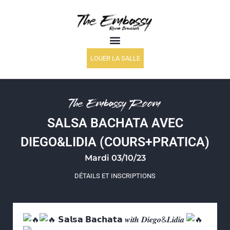
LOUER LA SALLE
The Embassy Room
SALSA BACHATA AVEC
DIEGO&LIDIA (COURS+PRATICA)
Mardi 03/10/23
DÉTAILS ET INSCRIPTIONS
𝗦𝗮𝗹𝘀𝗮 𝗕𝗮𝗰𝗵𝗮𝘁𝗮 𝒘𝒊𝒕𝒉 𝑫𝒊𝒆𝒈𝒐&𝑳𝒊𝒅𝒊𝒂