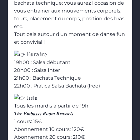
bachata technique: vous aurez l’occasion de
vous entrainer aux mouvements corporels,
tours, placement du corps, position des bras,
etc.
Tout cela autour d’un moment de danse fun
et convivial !
ℍ𝕠𝕣𝕒𝕚𝕣𝕖
19h00 : Salsa débutant
20h00 : Salsa Inter
21h00 : Bachata Technique
22h00 : Pratica Salsa Bachata (free)
𝕀𝕟𝕗𝕠
Tous les mardis à partir de 19h
𝑻𝒉𝒆 𝑬𝒎𝒃𝒂𝒔𝒔𝒚 𝑹𝒐𝒐𝒎 𝑩𝒓𝒖𝒔𝒔𝒆𝒍𝒔
1 cours: 15€
Abonnement 10 cours: 120€
Abonnement 20 cours: 210€