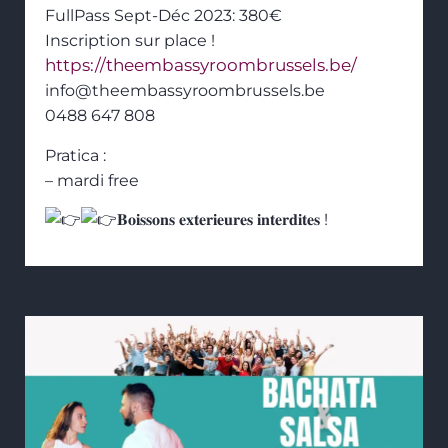
FullPass Sept-Déc 2023: 380€
Inscription sur place !
https://theembassyroombrussels.be/
info@theembassyroombrussels.be
0488 647 808
Pratica :
– mardi free
𝐁𝐨𝐢𝐬𝐬𝐨𝐧𝐬 𝐞𝐱𝐭𝐞𝐫𝐢𝐞𝐮𝐫𝐞𝐬 𝐢𝐧𝐭𝐞𝐫𝐝𝐢𝐭𝐞𝐬 !