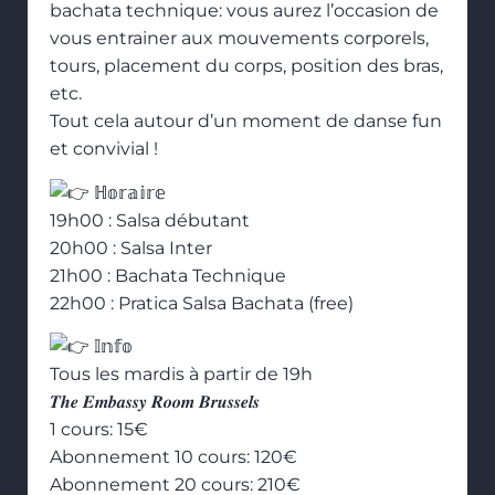
bachata technique: vous aurez l’occasion de
vous entrainer aux mouvements corporels,
tours, placement du corps, position des bras,
etc.
Tout cela autour d’un moment de danse fun
et convivial !
ℍ𝕠𝕣𝕒𝕚𝕣𝕖
19h00 : Salsa débutant
20h00 : Salsa Inter
21h00 : Bachata Technique
22h00 : Pratica Salsa Bachata (free)
𝕀𝕟𝕗𝕠
Tous les mardis à partir de 19h
𝑻𝒉𝒆 𝑬𝒎𝒃𝒂𝒔𝒔𝒚 𝑹𝒐𝒐𝒎 𝑩𝒓𝒖𝒔𝒔𝒆𝒍𝒔
1 cours: 15€
Abonnement 10 cours: 120€
Abonnement 20 cours: 210€