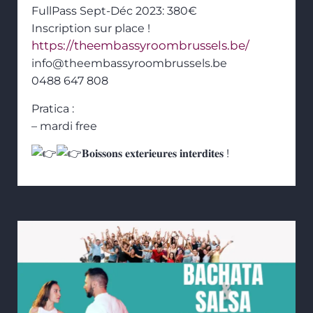
FullPass Sept-Déc 2023: 380€
Inscription sur place !
https://theembassyroombrussels.be/
info@theembassyroombrussels.be
0488 647 808
Pratica :
– mardi free
𝐁𝐨𝐢𝐬𝐬𝐨𝐧𝐬 𝐞𝐱𝐭𝐞𝐫𝐢𝐞𝐮𝐫𝐞𝐬 𝐢𝐧𝐭𝐞𝐫𝐝𝐢𝐭𝐞𝐬 !