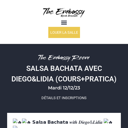
LOUER LA SALLE
The Embassy Room
SALSA BACHATA AVEC
DIEGO&LIDIA (COURS+PRATICA)
Mardi 12/12/23
DÉTAILS ET INSCRIPTIONS
𝗦𝗮𝗹𝘀𝗮 𝗕𝗮𝗰𝗵𝗮𝘁𝗮 𝒘𝒊𝒕𝒉 𝑫𝒊𝒆𝒈𝒐&𝑳𝒊𝒅𝒊𝒂