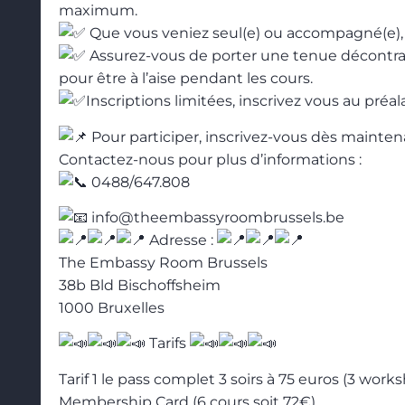
maximum.
Que vous veniez seul(e) ou accompagné(e), 
Assurez-vous de porter une tenue décontra
pour être à l’aise pendant les cours.
Inscriptions limitées, inscrivez vous au préal
Pour participer, inscrivez-vous dès maintena
Contactez-nous pour plus d’informations :
0488/647.808
info@theembassyroombrussels.be
Adresse :
The Embassy Room Brussels
38b Bld Bischoffsheim
1000 Bruxelles
Tarifs
Tarif 1 le pass complet 3 soirs à 75 euros (3 work
Membership Card (6 cours soit 72€)