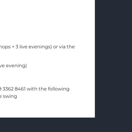
hops + 3 live evenings) or via the
ive evening)
3362 8461 with the following
e swing