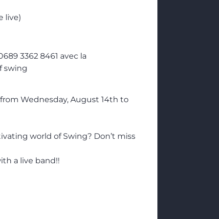
 live)
0689 3362 8461 avec la
f swing
p from Wednesday, August 14th to
ivating world of Swing? Don’t miss
th a live band!!