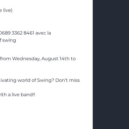
 live)
0689 3362 8461 avec la
f swing
p from Wednesday, August 14th to
ivating world of Swing? Don’t miss
th a live band!!