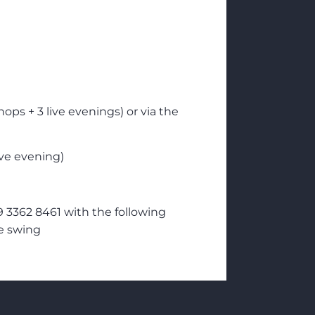
hops + 3 live evenings) or via the
ive evening)
3362 8461 with the following
e swing