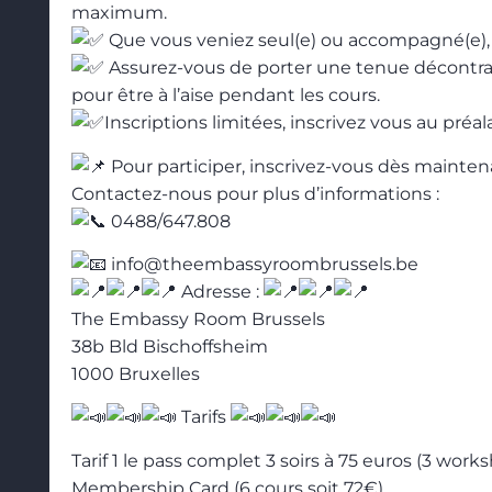
maximum.
Que vous veniez seul(e) ou accompagné(e), 
Assurez-vous de porter une tenue décontra
pour être à l’aise pendant les cours.
Inscriptions limitées, inscrivez vous au préal
Pour participer, inscrivez-vous dès maintena
Contactez-nous pour plus d’informations :
0488/647.808
info@theembassyroombrussels.be
Adresse :
The Embassy Room Brussels
38b Bld Bischoffsheim
1000 Bruxelles
Tarifs
Tarif 1 le pass complet 3 soirs à 75 euros (3 work
Membership Card (6 cours soit 72€)