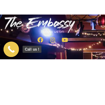
Follow us on
Call us !
info@theembassyroombrussels.be
Tél. : +32(0)488 64 78 08
Boulevard Bischoffsheim, 38B - 1000 Bruxelles