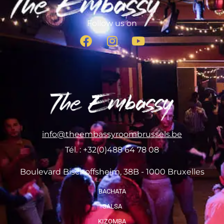
Follow us on
info@theembassyroombrussels.be
Tél. : +32(0)488 64 78 08
Boulevard Bischoffsheim, 38B - 1000 Bruxelles
BACHATA
SALSA
KIZOMBA