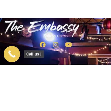
Follow us on
Call us !
info@theembassyroombrussels.be
Tél. : +32(0)488 64 78 08
Boulevard Bischoffsheim, 38B - 1000 Bruxelles